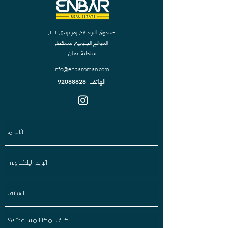
صندوق البريد ٩٧, رمز بريدي ١١١,
الموالح الجنوبية, مسقط,
سلطنة عمان.
info@enbaroman.com
الهاتف
92088828
: